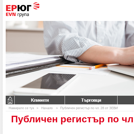
Клиенти
Търговци
Намирате се тук
>
Начало
>
Публичен регистър по чл. 28 от ЗЕВИ
Публичен регистър по чл