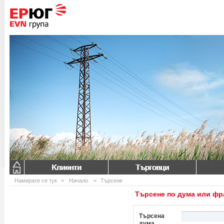
Клиенти
Търговци
Намирате се тук
>
Начало
>
Търсене
Търсене по дума или фр
Търсена
дума