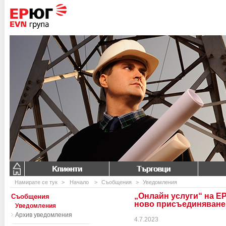
Клиенти
Търговци
Намирате се тук
>
Начало
>
Съобщения
>
Уведомления
„Онлайн услуги“ на Е
Съобщения
ново присъединяване
Уведомления
Архив уведомления
4.7.2023