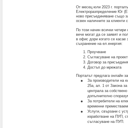
От месец юли 2023 г. порталъ
Електроразпределение Юг (ЕР
ново присъединяване също за
освен наличните за клиенти с
По този начин всички четири
вече могат да се заявят и по
в офис дори когато се касае 
съхранение на ел.енергия:
Проучване
Съгласуване на проект
Договор за присъедин
Достъп до мрежата
Порталът предлага онлайн за
За производители на е
25а, ал. 1 от Закона з
централа за собствено
допълнително споразум
За потребители на еле
временни преместваем
Услуги, свързани с ус
изработване на ПУП, с
съгласуване на ПУП.