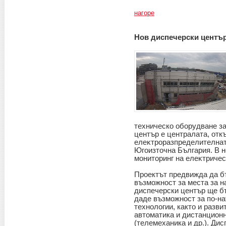
нагоре
Нов диспечерски центъ
техническо оборудване з
център e централата, отк
eлeĸтpopaзпpeдeлитeлнaт
Югоизточна България. B 
мониторинг на eлeĸтpичe
Проектът предвижда да б
възможност за места за н
диспечерски център ще б
даде възможност за по-на
технологии, както и разв
автоматика и дистанционн
(телемеханика и др.). Ди