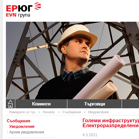
Клиенти
Търговци
Намирате се тук
>
Начало
>
Съобщения
>
Уведомления
Големи инфраструктур
Съобщения
Електроразпределени
Уведомления
Архив уведомления
9.3.2021