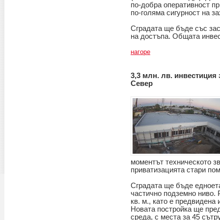
по-добра оперативност пр
по-голяма сигурност на з
Сградата ще бъде със зас
на достъпа. Общата инвес
нагоре
3,3 млн. лв. инвестиция
Север
моментът техническото з
приватизацията стари пом
Сградата ще бъде едноет
частично подземно ниво. 
кв. м., като е предвидена 
Новата постройка ще пре
среда, с места за 45 сът