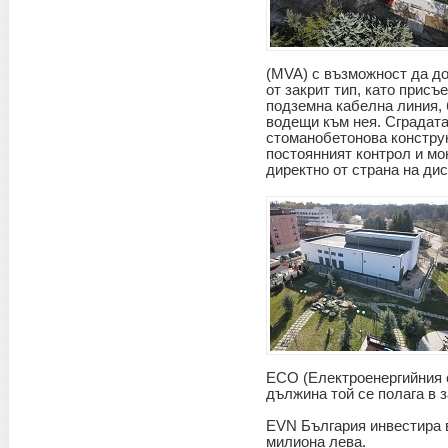
(MVA) с възможност да до
от закрит тип, като прис
подземна кабелна линия,
водещи към нея. Сградат
стоманобетонова констру
постоянният контрол и мо
директно от страна на ди
ЕСО (Електроенергийния с
дължина той се полага в 
EVN България
инвестира 
милиона лева.