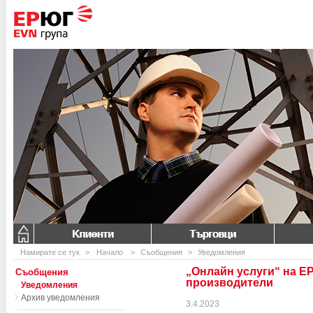
Клиенти
Търговци
Намирате се тук
>
Начало
>
Съобщения
>
Уведомления
„Онлайн услуги“ на ЕР
Съобщения
производители
Уведомления
Архив уведомления
3.4.2023