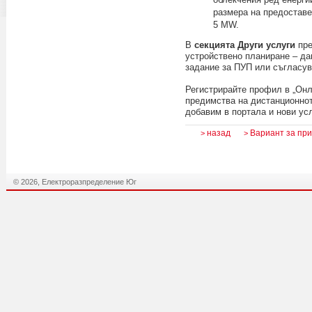
размера на предоставе
5 MW.
В
секцията Други услуги
пре
устройствено планиране – да
задание за ПУП или съгласув
Регистрирайте профил в „Онл
предимства на дистанционнот
добавим в портала и нови усл
назад
Вариант за пр
>
>
© 2026, Електроразпределение Юг