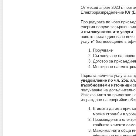
От месец април 2023 г. порт
Електроразпределение Юг (Е
Процедурата по ново присъед
енергия получи завършен вид
и
съгласувателните услуги
.
новото присъединяване вече 
услуги“ без посещение в офи
Проучване
Съгласуване на проект
Договор за присъедин
Монтиране на електро
Първата налична услуга за п
уведомление по чл. 25а, ал.
възобновяеми източници
з
получаване на допълнително 
Изискванията за прилагане н
изграждане на енергийни обек
В имота да има присъ
мрежа сграда\и в урба
Произведената електри
крайните клиенти само
Максималната обща ин
облекчения ред енерги