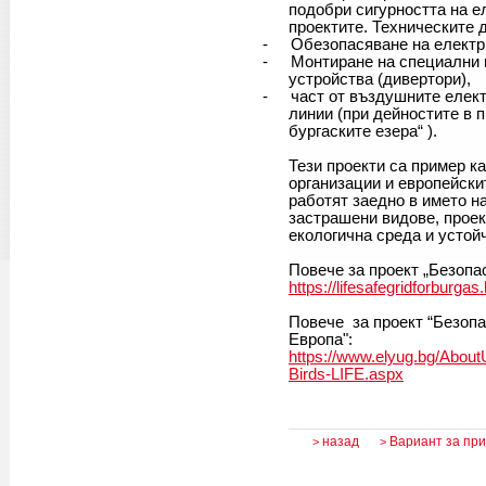
подобри сигурността на е
проектите. Техническите 
-
Обезопасяване на електр
-
Монтиране на специални 
устройства (дивертори),
-
част от въздушните елек
линии (при дейностите в 
бургаските езера“ ).
Тези проекти са пример к
организации и европейски
работят заедно в името н
застрашени видове, проек
екологична среда и устойч
Повече за проект „Безопа
https://lifesafegridforburgas
Повече за проект “Безопа
Европа":
https://www.elyug.bg/AboutUs
Birds-LIFE.aspx
назад
Вариант за пр
>
>