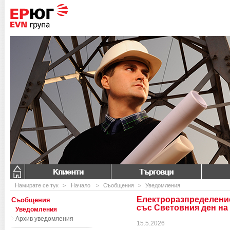
Клиенти
Търговци
Намирате се тук
>
Начало
>
Съобщения
>
Уведомления
Електроразпределени
Съобщения
със Световния ден на
Уведомления
Архив уведомления
15.5.2026