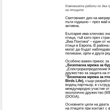
Компанията работи по два п
на птиците
Световният ден на мигрир
пъти годишно – през май и
активна.
България има ключово зн
птици, тъй като през стр
„Виа Понтика“ – един от 
птици в Европа. В района 
могат да бъдат наблюдав
пеликани, орли и други ре
Особено важен принос за
„Безопасна мрежа за бур
„Електроразпределение Ю
дружество за защита на 
“Безопасна мрежа за пти
Birds Life),
също разработ
водещ партньор, в сътруд
международно участие о
екологично дружество (ME
(DOGA).
​​​Основните цели на дват
на птиците при контакт с